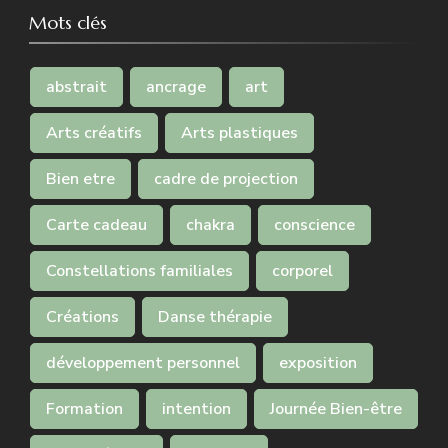
Mots clés
abstrait
ancrage
art
Arts créatifs
Arts plastiques
Bien etre
cadre de projection
Carte cadeau
chakra
conscience
Constellations familiales
corporel
Créations
Danse thérapie
développement personnel
exposition
Formation
intention
Journée Bien-être