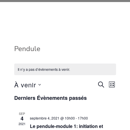
Pendule
Il n’y a pas d’évènements à venir.
Reche
Navi
À venir
RECHERCHE
LISTE
Sélectionnez
de
Derniers Évènements passés
et
une
vues
naviga
date.
SEP
4
Évè
septembre 4, 2021 @ 10h00
-
17h00
2021
Le pendule-module 1: initiation et