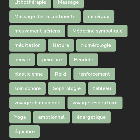
Lithothérapie
Massage
Massage des 5 continents
minéraux
mouvement aériens
Médecine symbolique
méditation
Nature
Numérologie
oeuvre
peinture
Pendule
plasticienne
Reiki
renforcement
soin sonore
Sophrologie
tableau
voyage chamanique
voyage respiratoire
Yoga
émotionnel
énergétique
équilibre