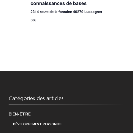
de
connaissances de bases
vues
2314 route de la fontaine 40270 Lussagnet
50€
Évène
Catégories des articles
BIEN-ÊTRE
DÉVELOPPEMENT PERSONNEL