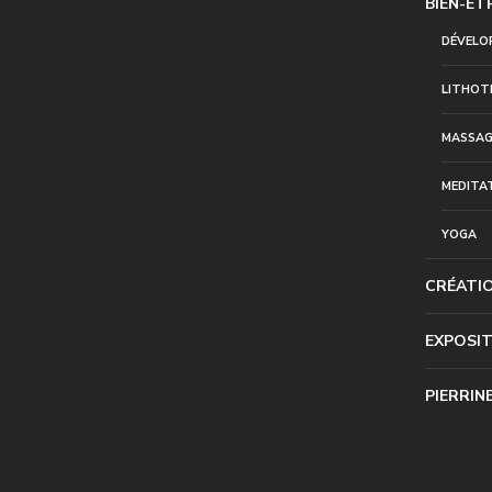
BIEN-ÊT
DÉVELO
LITHOT
MASSAG
MEDITA
YOGA
CRÉATI
EXPOSI
PIERRIN