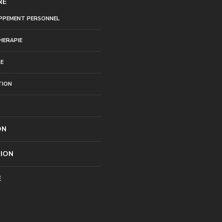
RE
PPEMENT PERSONNEL
HERAPIE
E
TION
ON
TION
E