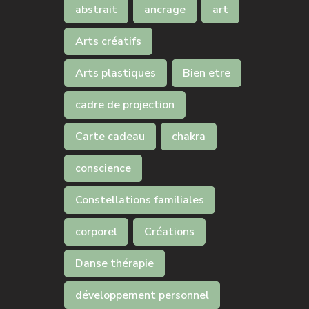
abstrait
ancrage
art
Arts créatifs
Arts plastiques
Bien etre
cadre de projection
Carte cadeau
chakra
conscience
Constellations familiales
corporel
Créations
Danse thérapie
développement personnel