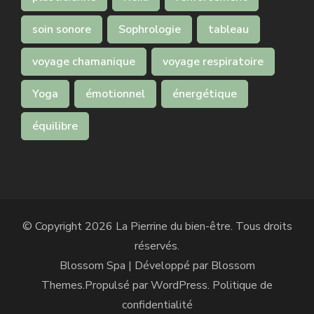
soin sonore
Sophrologie
tableau
voyage chamanique
voyage respiratoire
Yoga
émotionnel
énergétique
équilibre
© Copyright 2026
La Pierrine du bien-être
. Tous droits
réservés.
Blossom Spa | Développé par
Blossom
Themes
.Propulsé par
WordPress
.
Politique de
confidentialité