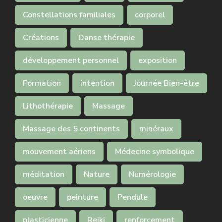
Constellations familiales
corporel
Créations
Danse thérapie
développement personnel
exposition
Formation
intention
Journée Bien-être
Lithothérapie
Massage
Massage des 5 continents
minéraux
mouvement aériens
Médecine symbolique
méditation
Nature
Numérologie
oeuvre
peinture
Pendule
plasticienne
Reiki
renforcement