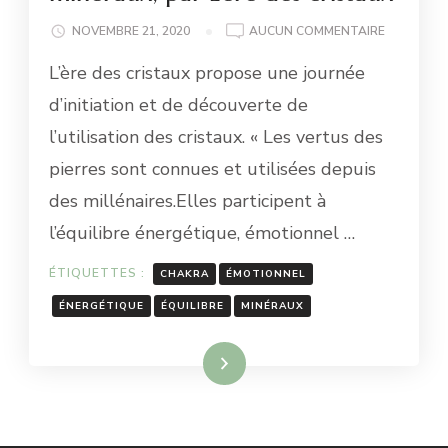
LE
NOVEMBRE 21, 2020
AUCUN COMMENTAIRE
27
L’ère des cristaux propose une journée
SEPTEMBR
2020
d’initiation et de découverte de
:
l’utilisation des cristaux. « Les vertus des
INITIATIO
AUX
pierres sont connues et utilisées depuis
VERTUS
des millénaires.Elles participent à
DES
MINÉRAUX
l’équilibre énergétique, émotionnel …
PAR
L’ÈRE
ÉTIQUETTES :
CHAKRA
ÉMOTIONNEL
DES
CRISTAUX
ÉNERGÉTIQUE
ÉQUILIBRE
MINÉRAUX
Lire la suite