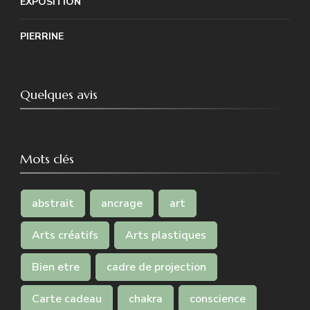
EXPOSITION
PIERRINE
Quelques avis
Mots clés
abstrait
ancrage
art
Arts créatifs
Arts plastiques
Bien etre
cadre de projection
Carte cadeau
chakra
conscience