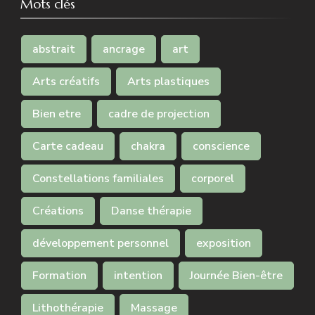
Mots clés
abstrait
ancrage
art
Arts créatifs
Arts plastiques
Bien etre
cadre de projection
Carte cadeau
chakra
conscience
Constellations familiales
corporel
Créations
Danse thérapie
développement personnel
exposition
Formation
intention
Journée Bien-être
Lithothérapie
Massage