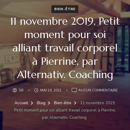
BIEN-ÊTRE
11 novembre 2019, Petit
moment pour soi
alliant travail corporel
à Pierrine, par
Alternativ. Coaching
11
SB
MAI 19, 2021
AUCUN COMMENTAIRE
NOVEM
2019,
Accueil
Blog
Bien-être
11 novembre 2019,
PETIT
Petit moment pour soi alliant travail corporel à Pierrine,
MOME
par Alternativ. Coaching
POUR
SOI