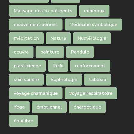
Massage des 5 continents
minéraux
mouvement aériens
Médecine symbolique
méditation
Nature
Numérologie
oeuvre
peinture
Pendule
plasticienne
Reiki
renforcement
soin sonore
Sophrologie
tableau
voyage chamanique
voyage respiratoire
Yoga
émotionnel
énergétique
équilibre