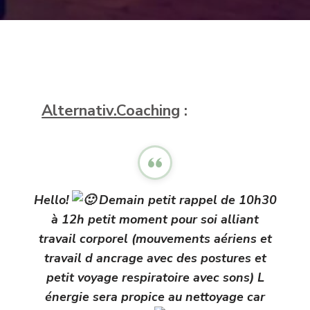
ALLIA
TRAVAI
CORPO
À
PIERRI
PAR
ALTERN
Alternativ.Coaching
:
COACH
Hello!
Demain petit rappel de 10h30
à 12h petit moment pour soi alliant
travail corporel (mouvements aériens et
travail d ancrage avec des postures et
petit voyage respiratoire avec sons) L
énergie sera propice au nettoyage car