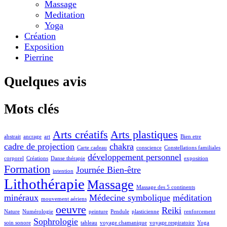
Massage
Meditation
Yoga
Création
Exposition
Pierrine
Quelques avis
Mots clés
Arts créatifs
Arts plastiques
abstrait
ancrage
art
Bien etre
cadre de projection
chakra
Carte cadeau
conscience
Constellations familiales
développement personnel
corporel
Créations
Danse thérapie
exposition
Formation
Journée Bien-être
intention
Lithothérapie
Massage
Massage des 5 continents
minéraux
Médecine symbolique
méditation
mouvement aériens
oeuvre
Reiki
Nature
Numérologie
peinture
Pendule
plasticienne
renforcement
Sophrologie
soin sonore
tableau
voyage chamanique
voyage respiratoire
Yoga