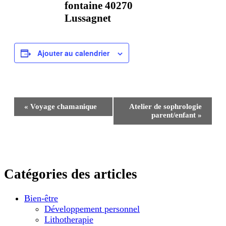
fontaine 40270
Lussagnet
Ajouter au calendrier
Navigation
«
Voyage chamanique
Atelier de sophrologie
Évènement
parent/enfant
»
Catégories des articles
Bien-être
Développement personnel
Lithotherapie