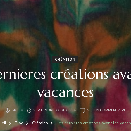
CRÉATION
ernieres créations ava
vacances
LE
SB
SEPTEMBRE 23, 2021
AUCUN COMMENTAIRE
DE
CR
ueil
Blog
Création
Les dernieres créations avant les vaca
AV