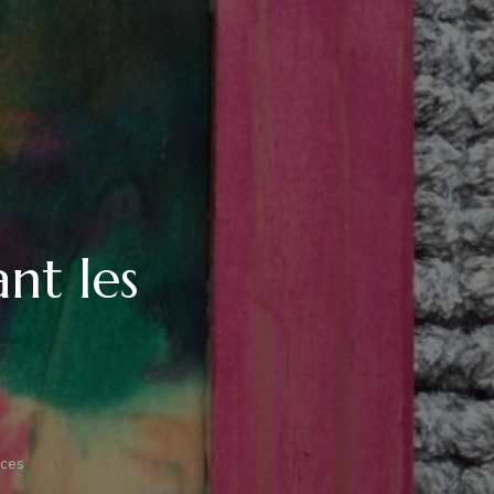
nt les
S
RNIERES
ÉATIONS
nces
ANT