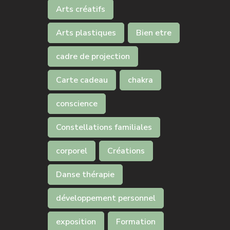
Arts créatifs
Arts plastiques
Bien etre
cadre de projection
Carte cadeau
chakra
conscience
Constellations familiales
corporel
Créations
Danse thérapie
développement personnel
exposition
Formation