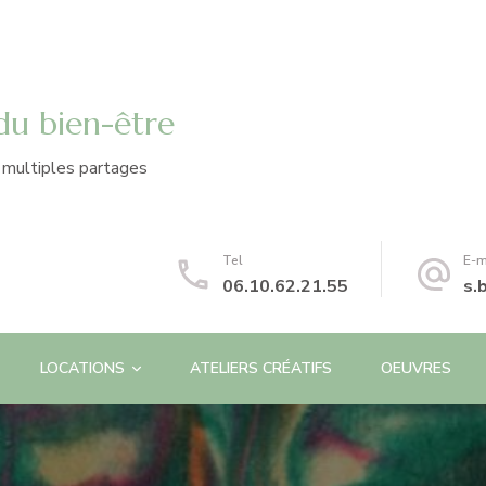
 du bien-être
e multiples partages
Tel
E-m
06.10.62.21.55
s.
LOCATIONS
ATELIERS CRÉATIFS
OEUVRES