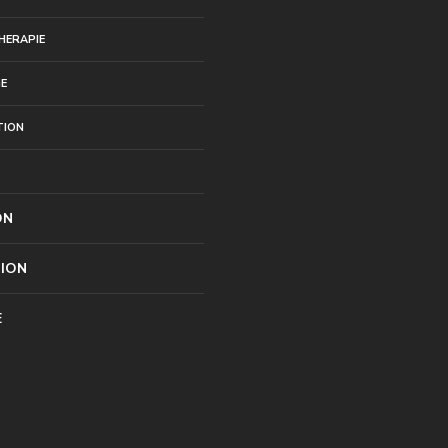
HERAPIE
E
TION
ON
TION
E