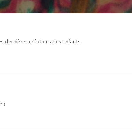
LE
VA
es dernières créations des enfants.
r !