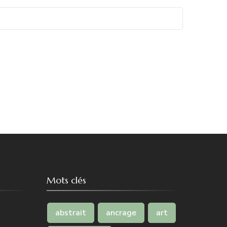
Mots clés
abstrait
ancrage
art