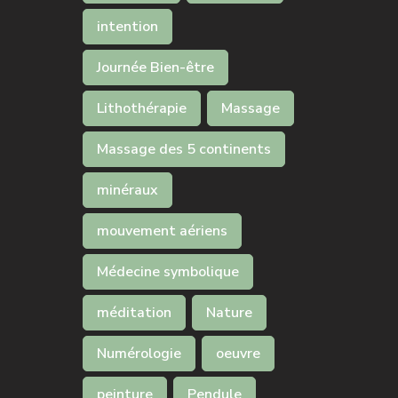
intention
Journée Bien-être
Lithothérapie
Massage
Massage des 5 continents
minéraux
mouvement aériens
Médecine symbolique
méditation
Nature
Numérologie
oeuvre
peinture
Pendule