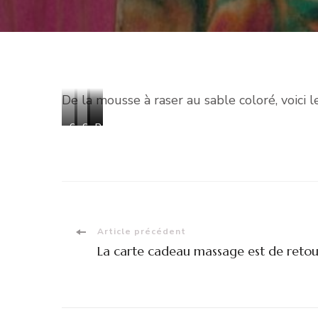
De la mousse à raser au sable coloré, voici l
Sable
Sables
Peinture
Peinture
coloré
colorés
avec
avec
mousse
mousse
à
à
raser
raser
Navigation
Article précédent
La carte cadeau massage est de retou
d'article